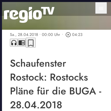
menu
Sa., 28.04.2018
• 00:00 Uhr
•
play_circle_outline
04:23
bookmark_border
headphones
chrome_reader_mode
Schaufenster
Rostock: Rostocks
Pläne für die BUGA -
28.04.2018