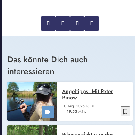
Das könnte Dich auch
interessieren
Angeltipps: Mit Peter
Rinow
11. Aug. 2025 18:01
bookmark_border
19:55 Min.
Pilzmanufaktur in der