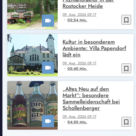
Rostocker Heide
09. Aug. 2026 09:17
bookmark_border
02:54 Min.
Kultur in besonderem
Ambiente: Villa Papendorf
lädt ein
09. Aug. 2026 09:17
bookmark_border
05:40 Min.
„Altes Neu auf den
Markt“: besondere
Sammelleidenschaft bei
Schollenberger
09. Aug. 2026 09:17
bookmark_border
04:50 Min.