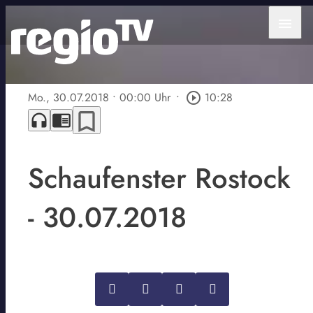
menu
Mo., 30.07.2018
• 00:00 Uhr
•
play_circle_outline
10:28
bookmark_border
headphones
chrome_reader_mode
Schaufenster Rostock
- 30.07.2018