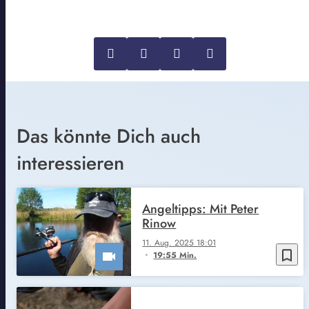
Das könnte Dich auch
interessieren
Angeltipps: Mit Peter
Rinow
11. Aug. 2025 18:01
bookmark_border
19:55 Min.