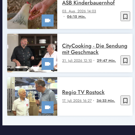
ASB Kinderbauernhof
03. Aug. 2026 14:03
bookmark_border
06:15 Min.
CityCooking - Die Sendung
mit Geschmack
bookmark_border
31. Juli 2026 12:10
29:47 Min.
Regio TV Rostock
bookmark_border
17. Juli 2026 16:27
34:33 Min.