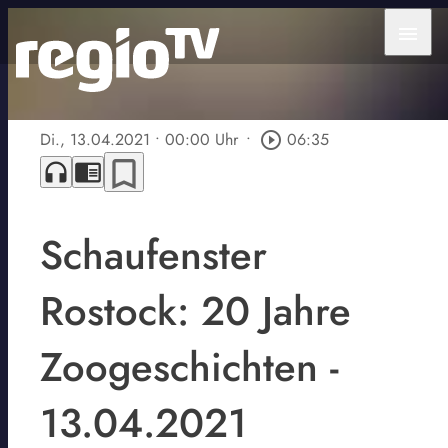
menu
Di., 13.04.2021
• 00:00 Uhr
•
play_circle_outline
06:35
bookmark_border
headphones
chrome_reader_mode
Schaufenster
Rostock: 20 Jahre
Zoogeschichten -
13.04.2021