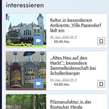
interessieren
Kultur in besonderem
Ambiente: Villa Papendorf
lädt ein
09. Aug. 2026 09:17
bookmark_border
05:40 Min.
„Altes Neu auf den
Markt“: besondere
Sammelleidenschaft bei
Schollenberger
09. Aug. 2026 09:17
bookmark_border
04:50 Min.
Pilzmanufaktur in der
Rostocker Heide