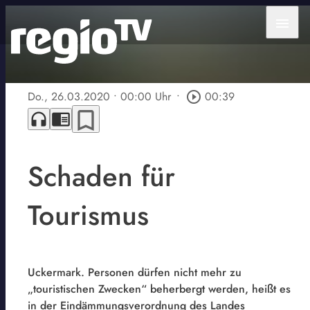
menu
Do., 26.03.2020
• 00:00 Uhr
•
play_circle_outline
00:39
bookmark_border
headphones
chrome_reader_mode
Schaden für
Tourismus
Uckermark. Personen dürfen nicht mehr zu
„touristischen Zwecken“ beherbergt werden, heißt es
in der Eindämmungsverordnung des Landes