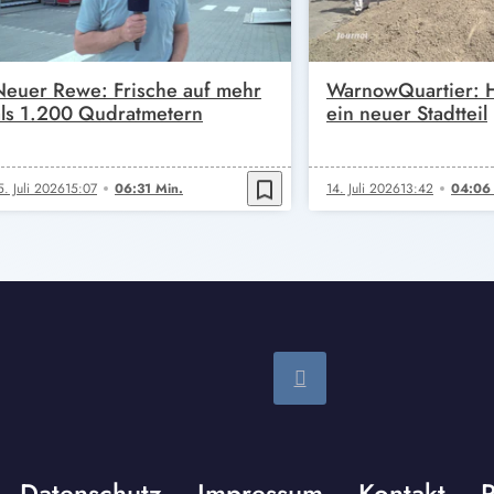
Neuer Rewe: Frische auf mehr
WarnowQuartier: H
als 1.200 Qudratmetern
ein neuer Stadtteil
bookmark_border
5. Juli 2026
15:07
06:31 Min.
14. Juli 2026
13:42
04:06 
Datenschutz
Impressum
Kontakt
P