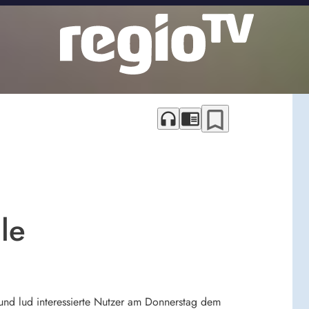
bookmark_border
headphones
chrome_reader_mode
le
und lud interessierte Nutzer am Donnerstag dem