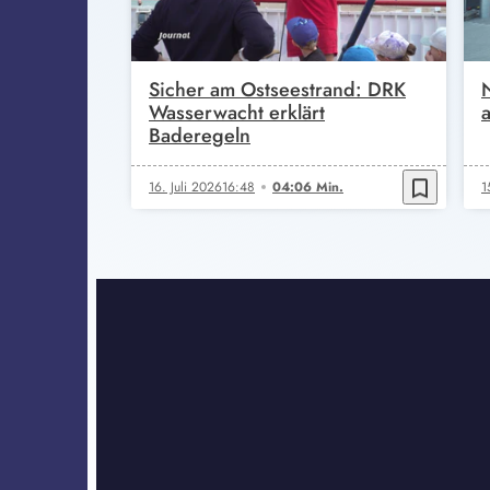
Sicher am Ostseestrand: DRK
Wasserwacht erklärt
Baderegeln
bookmark_border
16. Juli 2026
16:48
04:06 Min.
1