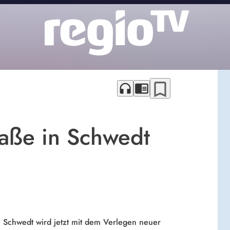
bookmark_border
headphones
chrome_reader_mode
raße in Schwedt
in Schwedt wird jetzt mit dem Verlegen neuer