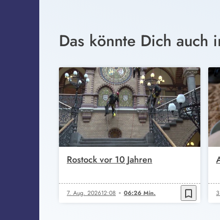
Das könnte Dich auch i
Rostock vor 10 Jahren
bookmark_border
7. Aug. 2026
12:08
06:26 Min.
3