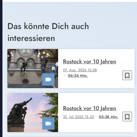
Das könnte Dich auch
interessieren
Rostock vor 10 Jahren
07. Aug. 2026 12:08
bookmark_border
06:26 Min.
Rostock vor 10 Jahren
bookmark_border
10. Juli 2026 15:35
05:38 Min.