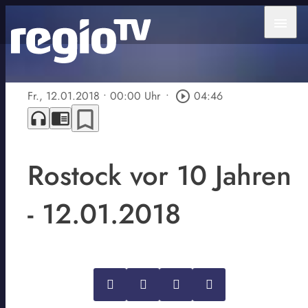
menu
Fr., 12.01.2018
• 00:00 Uhr
•
play_circle_outline
04:46
bookmark_border
headphones
chrome_reader_mode
Rostock vor 10 Jahren
- 12.01.2018