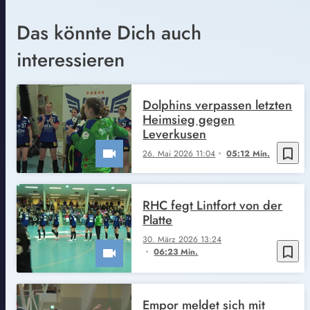
Das könnte Dich auch
interessieren
Dolphins verpassen letzten
Heimsieg gegen
Leverkusen
bookmark_border
26. Mai 2026 11:04
05:12 Min.
RHC fegt Lintfort von der
Platte
30. März 2026 13:24
bookmark_border
06:23 Min.
Empor meldet sich mit