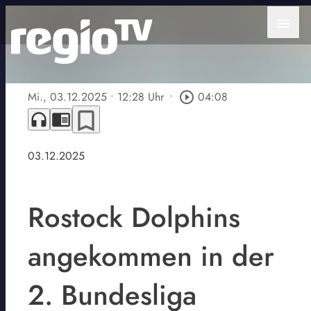
menu
Mi., 03.12.2025
• 12:28 Uhr
•
play_circle_outline
04:08
bookmark_border
headphones
chrome_reader_mode
03.12.2025
Rostock Dolphins
angekommen in der
2. Bundesliga