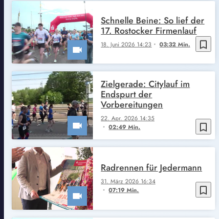
Schnelle Beine: So lief der
17. Rostocker Firmenlauf
bookmark_border
18. Juni 2026 14:23
03:32 Min.
Zielgerade: Citylauf im
Endspurt der
Vorbereitungen
22. Apr. 2026 14:35
bookmark_border
02:49 Min.
Radrennen für Jedermann
31. März 2026 16:34
bookmark_border
07:19 Min.