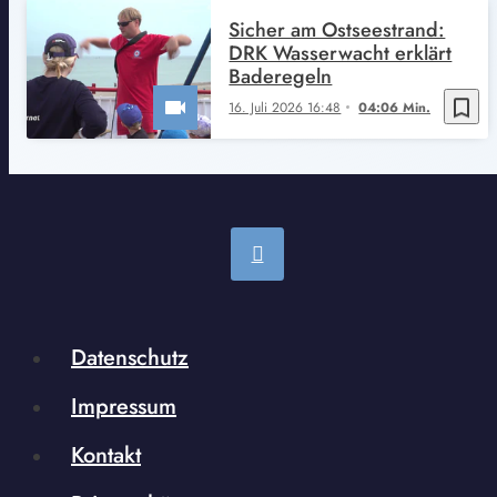
Sicher am Ostseestrand:
DRK Wasserwacht erklärt
Baderegeln
bookmark_border
16. Juli 2026 16:48
04:06 Min.
Datenschutz
Impressum
Kontakt