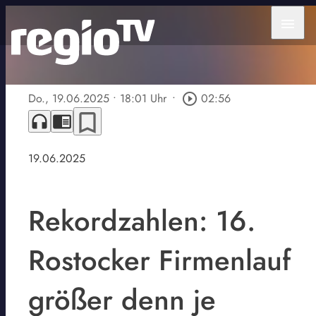
menu
Do., 19.06.2025
• 18:01 Uhr
•
play_circle_outline
02:56
bookmark_border
headphones
chrome_reader_mode
19.06.2025
Rekordzahlen: 16.
Rostocker Firmenlauf
größer denn je