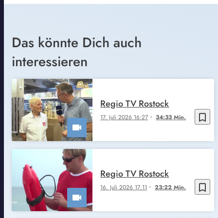
Das könnte Dich auch
interessieren
Regio TV Rostock
bookmark_border
17. Juli 2026 16:27
34:33 Min.
Regio TV Rostock
bookmark_border
16. Juli 2026 17:11
23:22 Min.