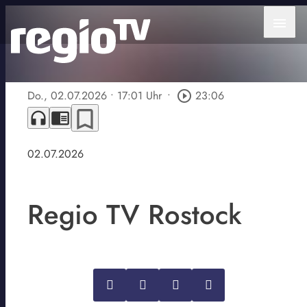
menu
Do., 02.07.2026
• 17:01 Uhr
•
play_circle_outline
23:06
bookmark_border
headphones
chrome_reader_mode
02.07.2026
Regio TV Rostock