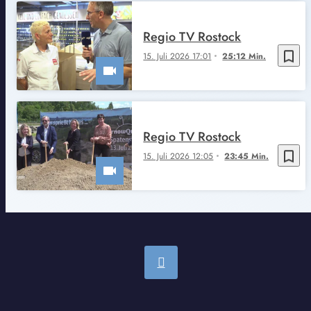
Regio TV Rostock
bookmark_border
15. Juli 2026 17:01
25:12 Min.
Regio TV Rostock
bookmark_border
15. Juli 2026 12:05
23:45 Min.