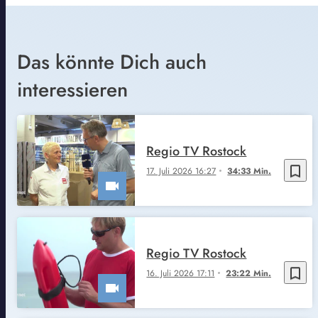
Das könnte Dich auch
interessieren
Regio TV Rostock
bookmark_border
17. Juli 2026 16:27
34:33 Min.
Regio TV Rostock
bookmark_border
16. Juli 2026 17:11
23:22 Min.