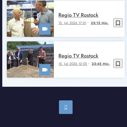
Regio TV Rostock
bookmark_border
15. Juli 2026 17:01
25:12 Min.
Regio TV Rostock
bookmark_border
15. Juli 2026 12:05
23:45 Min.