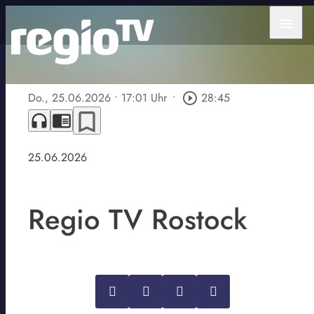
menu
Do., 25.06.2026
• 17:01 Uhr
•
play_circle_outline
28:45
bookmark_border
headphones
chrome_reader_mode
25.06.2026
Regio TV Rostock