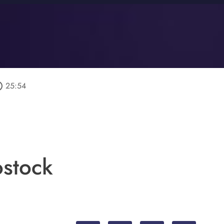
utline
25:54
stock