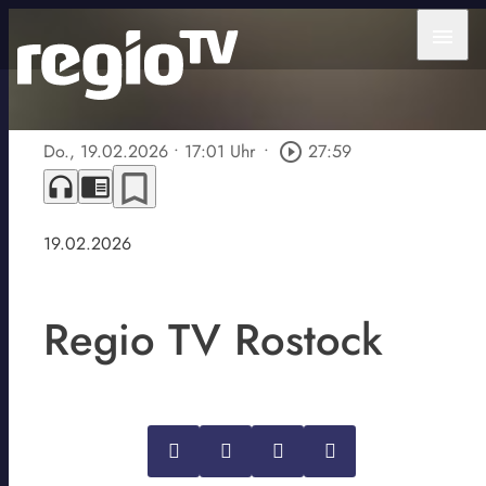
menu
Do., 19.02.2026
• 17:01 Uhr
•
play_circle_outline
27:59
bookmark_border
headphones
chrome_reader_mode
19.02.2026
Regio TV Rostock