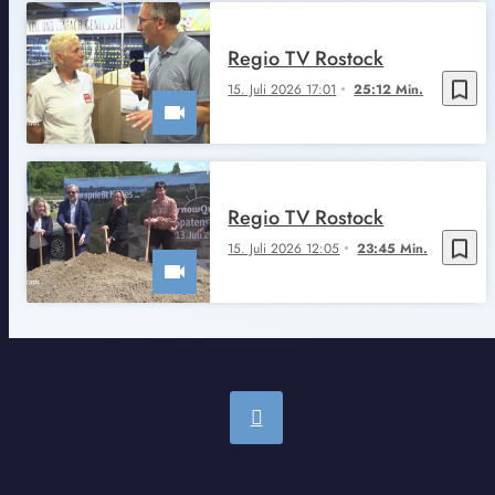
Regio TV Rostock
bookmark_border
15. Juli 2026 17:01
25:12 Min.
Regio TV Rostock
bookmark_border
15. Juli 2026 12:05
23:45 Min.