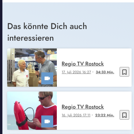
Das könnte Dich auch
interessieren
Regio TV Rostock
bookmark_border
17. Juli 2026 16:27
34:33 Min.
Regio TV Rostock
bookmark_border
16. Juli 2026 17:11
23:22 Min.