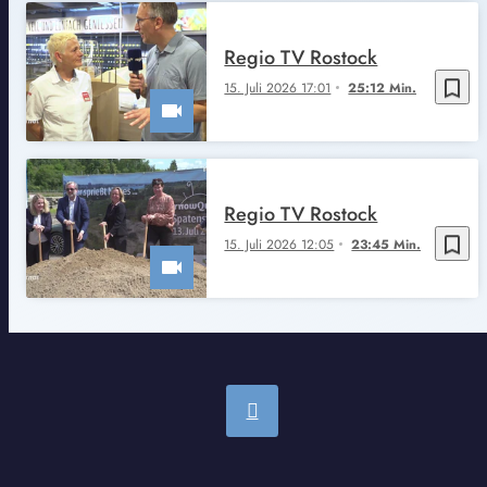
Regio TV Rostock
bookmark_border
15. Juli 2026 17:01
25:12 Min.
Regio TV Rostock
bookmark_border
15. Juli 2026 12:05
23:45 Min.