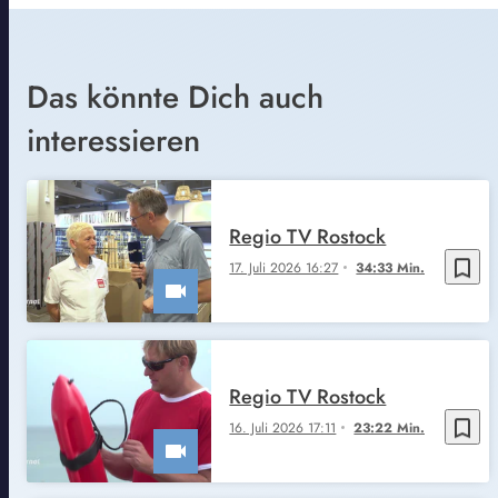
Das könnte Dich auch
interessieren
Regio TV Rostock
bookmark_border
17. Juli 2026 16:27
34:33 Min.
Regio TV Rostock
bookmark_border
16. Juli 2026 17:11
23:22 Min.