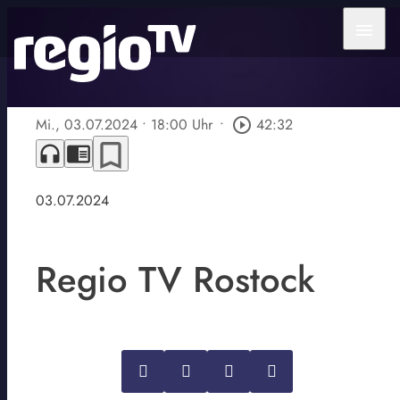
menu
Mi., 03.07.2024
• 18:00 Uhr
•
play_circle_outline
42:32
bookmark_border
headphones
chrome_reader_mode
03.07.2024
Regio TV Rostock