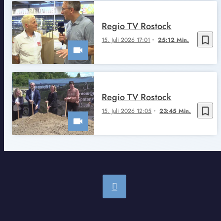
Regio TV Rostock
bookmark_border
15. Juli 2026 17:01
25:12 Min.
Regio TV Rostock
bookmark_border
15. Juli 2026 12:05
23:45 Min.