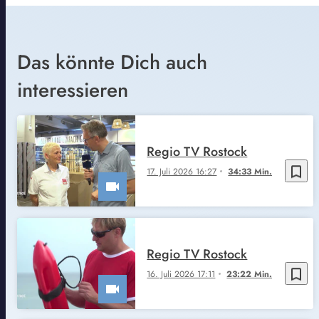
Das könnte Dich auch
interessieren
Regio TV Rostock
bookmark_border
17. Juli 2026 16:27
34:33 Min.
Regio TV Rostock
bookmark_border
16. Juli 2026 17:11
23:22 Min.