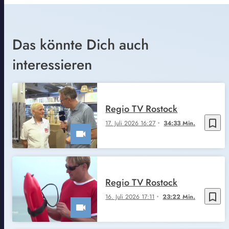
Das könnte Dich auch
interessieren
Regio TV Rostock
bookmark_border
17. Juli 2026 16:27
34:33 Min.
Regio TV Rostock
bookmark_border
16. Juli 2026 17:11
23:22 Min.