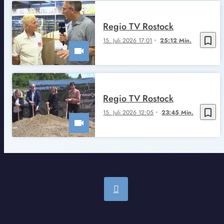
Regio TV Rostock
bookmark_border
15. Juli 2026 17:01
25:12 Min.
Regio TV Rostock
bookmark_border
15. Juli 2026 12:05
23:45 Min.