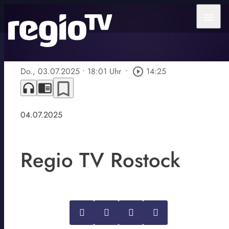
menu
Do., 03.07.2025
• 18:01 Uhr
•
play_circle_outline
14:25
bookmark_border
headphones
chrome_reader_mode
04.07.2025
Regio TV Rostock