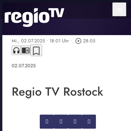
menu
Mi., 02.07.2025
• 18:01 Uhr
•
play_circle_outline
28:05
bookmark_border
headphones
chrome_reader_mode
02.07.2025
Regio TV Rostock