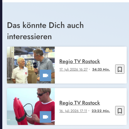
Das könnte Dich auch
interessieren
Regio TV Rostock
bookmark_border
17. Juli 2026 16:27
34:33 Min.
Regio TV Rostock
bookmark_border
16. Juli 2026 17:11
23:22 Min.