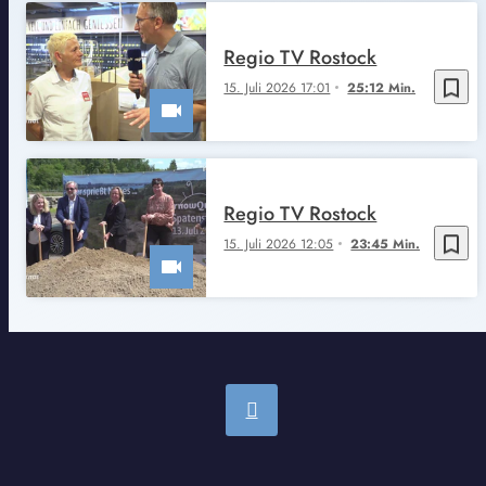
Regio TV Rostock
bookmark_border
15. Juli 2026 17:01
25:12 Min.
Regio TV Rostock
bookmark_border
15. Juli 2026 12:05
23:45 Min.