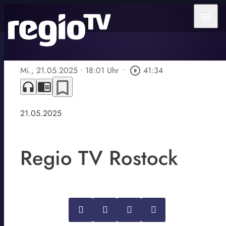
menu
Mi., 21.05.2025
• 18:01 Uhr
•
play_circle_outline
41:34
bookmark_border
headphones
chrome_reader_mode
21.05.2025
Regio TV Rostock