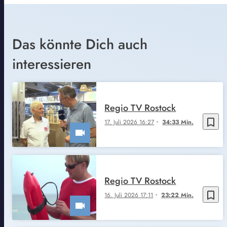
Das könnte Dich auch
interessieren
Regio TV Rostock
bookmark_border
17. Juli 2026 16:27
34:33 Min.
Regio TV Rostock
bookmark_border
16. Juli 2026 17:11
23:22 Min.