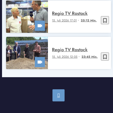
Regio TV Rostock
bookmark_border
15. Juli 2026 17:01
25:12 Min.
Regio TV Rostock
bookmark_border
15. Juli 2026 12:05
23:45 Min.