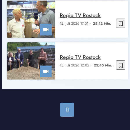
Regio TV Rostock
bookmark_border
15. Juli 2026 17:01
25:12 Min.
Regio TV Rostock
bookmark_border
15. Juli 2026 12:05
23:45 Min.