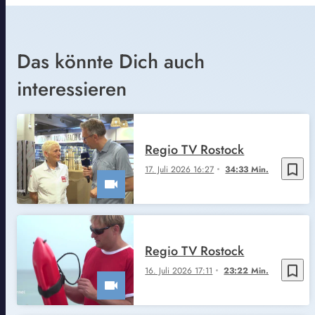
Das könnte Dich auch
interessieren
Regio TV Rostock
bookmark_border
17. Juli 2026 16:27
34:33 Min.
Regio TV Rostock
bookmark_border
16. Juli 2026 17:11
23:22 Min.