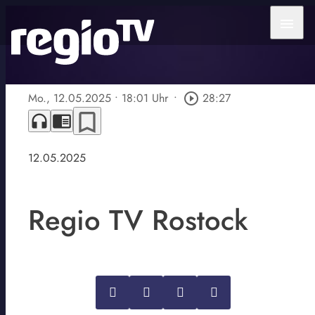
menu
Mo., 12.05.2025
• 18:01 Uhr
•
play_circle_outline
28:27
bookmark_border
headphones
chrome_reader_mode
12.05.2025
Regio TV Rostock