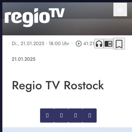
menu
bookmark_border
headphones
chrome_reader_mode
Di., 21.01.2025
• 18:00 Uhr
•
play_circle_outline
41:21
21.01.2025
Regio TV Rostock