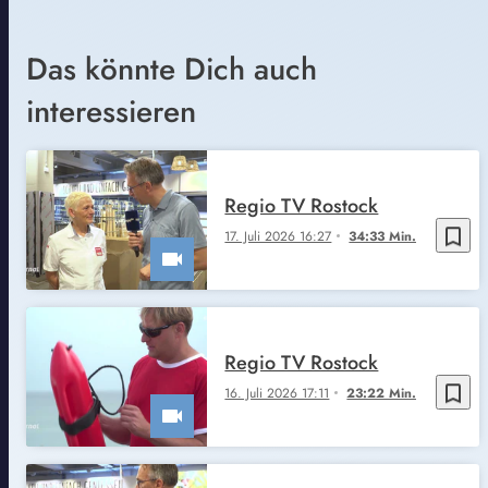
Das könnte Dich auch
interessieren
Regio TV Rostock
bookmark_border
17. Juli 2026 16:27
34:33 Min.
Regio TV Rostock
bookmark_border
16. Juli 2026 17:11
23:22 Min.