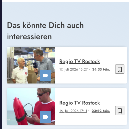
Das könnte Dich auch
interessieren
Regio TV Rostock
bookmark_border
17. Juli 2026 16:27
34:33 Min.
Regio TV Rostock
bookmark_border
16. Juli 2026 17:11
23:22 Min.