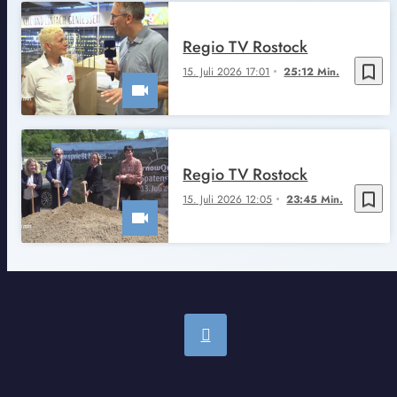
Regio TV Rostock
bookmark_border
15. Juli 2026 17:01
25:12 Min.
Regio TV Rostock
bookmark_border
15. Juli 2026 12:05
23:45 Min.