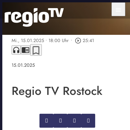
menu
Mi., 15.01.2025
• 18:00 Uhr
•
play_circle_outline
25:41
bookmark_border
headphones
chrome_reader_mode
15.01.2025
Regio TV Rostock