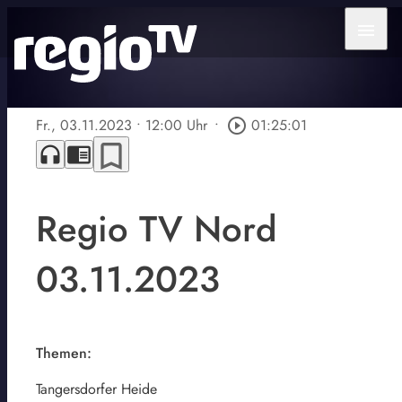
menu
Fr., 03.11.2023
• 12:00 Uhr
•
play_circle_outline
01:25:01
bookmark_border
headphones
chrome_reader_mode
Regio TV Nord
03.11.2023
Themen:
Tangersdorfer Heide