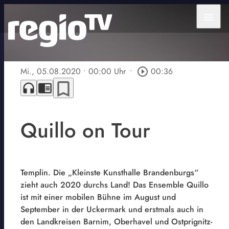
menu
Mi., 05.08.2020
• 00:00 Uhr
•
play_circle_outline
00:36
bookmark_border
headphones
chrome_reader_mode
Quillo on Tour
Templin. Die „Kleinste Kunsthalle Brandenburgs“
zieht auch 2020 durchs Land! Das Ensemble Quillo
ist mit einer mobilen Bühne im August und
September in der Uckermark und erstmals auch in
den Landkreisen Barnim, Oberhavel und Ostprignitz-