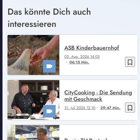
Das könnte Dich auch
interessieren
ASB Kinderbauernhof
03. Aug. 2026 14:03
bookmark_border
06:15 Min.
CityCooking - Die Sendung
mit Geschmack
bookmark_border
31. Juli 2026 12:10
29:47 Min.