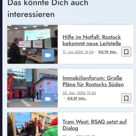
Das könnte Dich auch
interessieren
Hilfe im Notfall: Rostock
bekommt neue Leitstelle
bookmark_border
11. Juni 2026 14:54
03:19 Min.
Immobilienforum: Große
Pläne für Rostocks Süden
20. Apr. 2026 12:56
bookmark_border
03:37 Min.
Tram West: RSAG setzt auf
Dialog