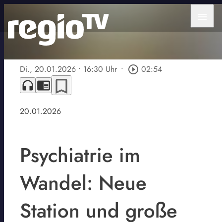
menu
Di., 20.01.2026
• 16:30 Uhr
•
play_circle_outline
02:54
bookmark_border
headphones
chrome_reader_mode
20.01.2026
Psychiatrie im
Wandel: Neue
Station und große