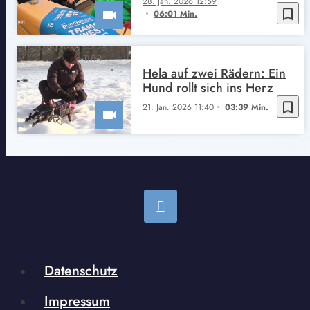
28. Jan. 2026 12:59
bookmark_border
06:01 Min.
Hela auf zwei Rädern: Ein
Hund rollt sich ins Herz
bookmark_border
21. Jan. 2026 11:40
03:39 Min.
Datenschutz
Impressum