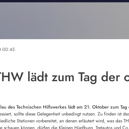
line
00:45
THW lädt zum Tag der o
lau des Technischen Hilfswerkes lädt am 21. Oktober zum Tag 
eressiert, sollte diese Gelegenheit unbedingt nutzen. Zu finden ist
edliche Stationen vorbereitet, an denen erläutert wird, was das T
e schauen können, dürfen die Kleinen Hüpfburg, Tretautos und Co. 