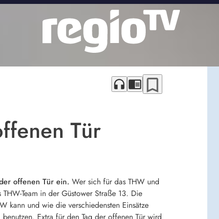
bookmark_border
headphones
chrome_reader_mode
ffenen Tür
der offenen Tür ein.
Wer sich für das THW und
 das THW-Team in der Güstower Straße 13. Die
HW kann und wie die verschiedensten Einsätze
benutzen. Extra für den Tag der offenen Tür wird