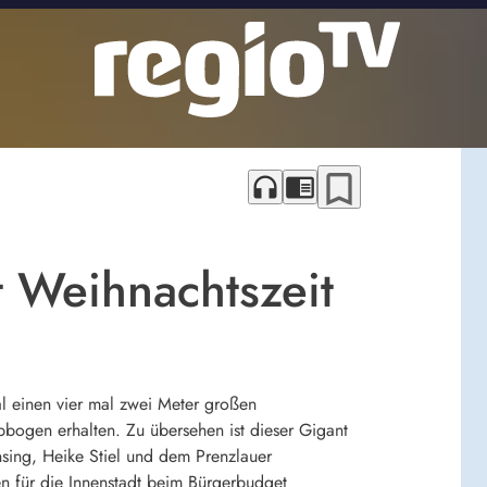
bookmark_border
headphones
chrome_reader_mode
 Weihnachtszeit
 einen vier mal zwei Meter großen
bbogen erhalten. Zu übersehen ist dieser Gigant
sing, Heike Stiel und dem Prenzlauer
n für die Innenstadt beim Bürgerbudget