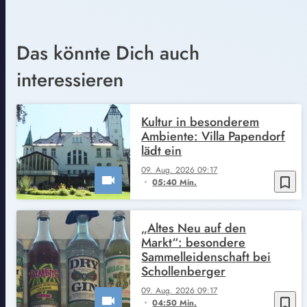
Das könnte Dich auch
interessieren
Kultur in besonderem
Ambiente: Villa Papendorf
lädt ein
09. Aug. 2026 09:17
bookmark_border
05:40 Min.
„Altes Neu auf den
Markt“: besondere
Sammelleidenschaft bei
Schollenberger
09. Aug. 2026 09:17
bookmark_border
04:50 Min.