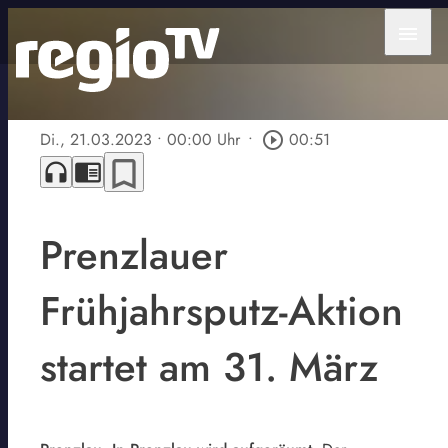
menu
Di., 21.03.2023
• 00:00 Uhr
•
play_circle_outline
00:51
bookmark_border
headphones
chrome_reader_mode
Prenzlauer
Frühjahrsputz-Aktion
startet am 31. März