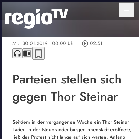
menu
Mi., 30.01.2019
• 00:00 Uhr
•
play_circle_outline
02:51
bookmark_border
headphones
chrome_reader_mode
Parteien stellen sich
gegen Thor Steinar
Seitdem in der vergangenen Woche ein Thor Steinar
Laden in der Neubrandenburger Innenstadt eröffnete,
ließ der Protest nicht lange auf sich warten. Anfang