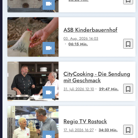
ASB Kinderbauernhof
03. Aug. 2026 14:03
bookmark_border
06:15 Min.
CityCooking - Die Sendung
mit Geschmack
bookmark_border
31. Juli 2026 12:10
29:47 Min.
Regio TV Rostock
bookmark_border
17. Juli 2026 16:27
34:33 Min.