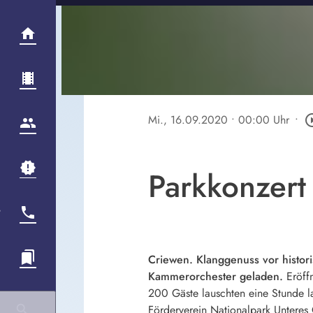
Mi., 16.09.2020
• 00:00 Uhr
•
play_circl
Parkkonzert
Criewen. Klanggenuss vor histor
Kammerorchester geladen.
Eröff
200 Gäste lauschten eine Stunde la
Förderverein Nationalpark Unteres