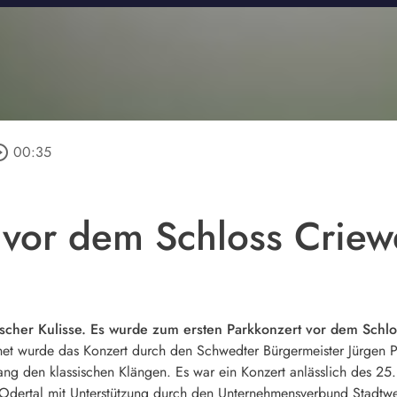
e_outline
00:35
 vor dem Schloss Crie
ischer Kulisse. Es wurde zum ersten Parkkonzert vor dem Schl
net wurde das Konzert durch den Schwedter Bürgermeister Jürgen Po
ng den klassischen Klängen. Es war ein Konzert anlässlich des 25.
 Odertal mit Unterstützung durch den Unternehmensverbund Stadtw