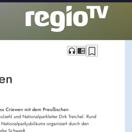
bookmark_border
headphones
chrome_reader_mode
wen
oss Criewen mit dem Preußischen
lzehl und Nationalparkleiter Dirk Treichel. Rund
 Nationalparkjubiläums organisiert durch den
erke Schwedt.