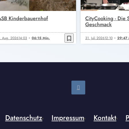
ASB Kinderbauernhof
CityCooking - Die
Geschmack
bookmark_border
. Aug. 2026
14:03
06:15 Min.
31. Juli 2026
12:10
29:47 
Datenschutz
Impressum
Kontakt
P