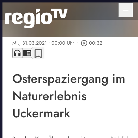
menu
Mi., 31.03.2021
• 00:00 Uhr
•
play_circle_outline
00:32
bookmark_border
headphones
chrome_reader_mode
Osterspaziergang im
Naturerlebnis
Uckermark