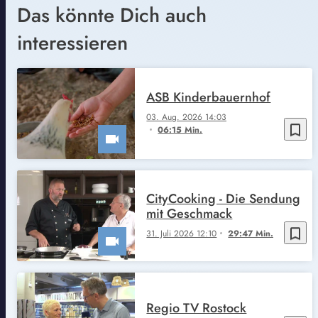
Das könnte Dich auch
interessieren
ASB Kinderbauernhof
03. Aug. 2026 14:03
bookmark_border
06:15 Min.
CityCooking - Die Sendung
mit Geschmack
bookmark_border
31. Juli 2026 12:10
29:47 Min.
Regio TV Rostock