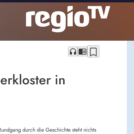
bookmark_border
headphones
chrome_reader_mode
rkloster in
undgang durch die Geschichte steht nichts