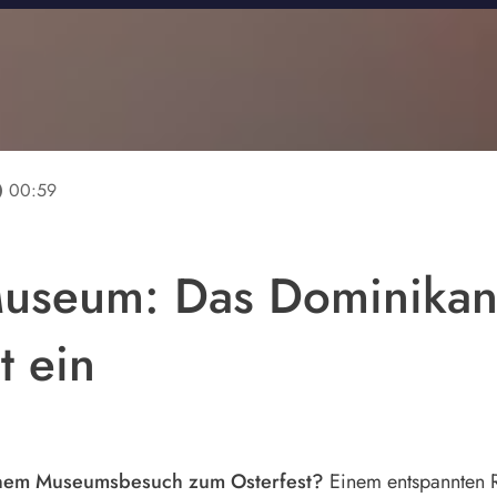
line
00:59
useum: Das Dominikane
t ein
inem Museumsbesuch zum Osterfest?
Einem entspannten R