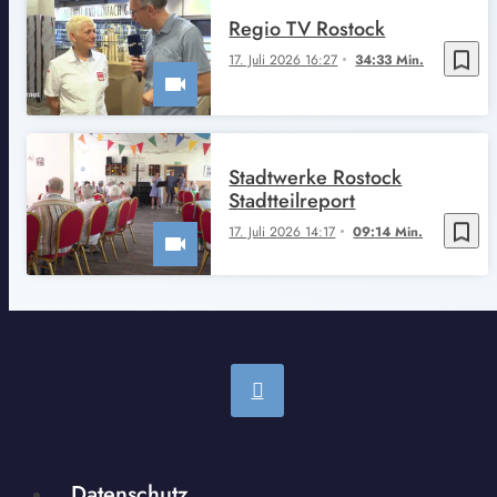
Regio TV Rostock
bookmark_border
17. Juli 2026 16:27
34:33 Min.
Stadtwerke Rostock
Stadtteilreport
bookmark_border
17. Juli 2026 14:17
09:14 Min.
Datenschutz