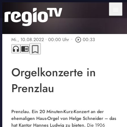
menu
Mi., 10.08.2022
• 00:00 Uhr
•
play_circle_outline
00:33
bookmark_border
headphones
chrome_reader_mode
Orgelkonzerte in
Prenzlau
Prenzlau. Ein 20 Minuten-Kurz-Konzert an der
ehemaligen Haus-Orgel von Helge Schneider – das
hat Kantor Hannes Ludwig zu bieten.
Die 1906