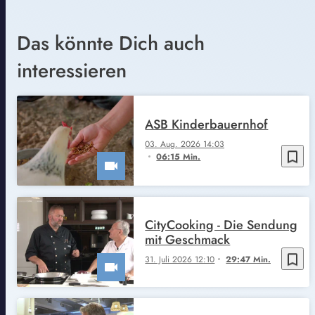
Das könnte Dich auch
interessieren
ASB Kinderbauernhof
03. Aug. 2026 14:03
bookmark_border
06:15 Min.
CityCooking - Die Sendung
mit Geschmack
bookmark_border
31. Juli 2026 12:10
29:47 Min.