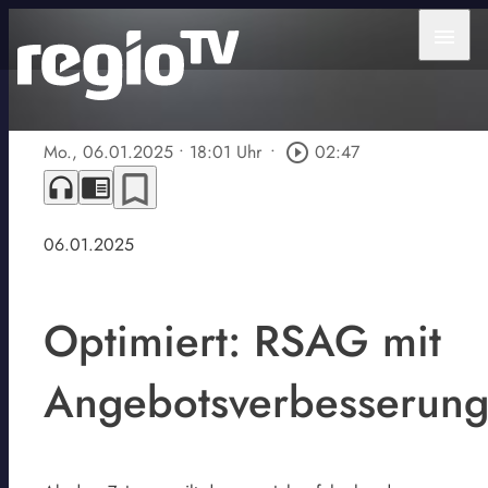
menu
Mo., 06.01.2025
• 18:01 Uhr
•
play_circle_outline
02:47
bookmark_border
headphones
chrome_reader_mode
06.01.2025
Optimiert: RSAG mit
Angebotsverbesserun