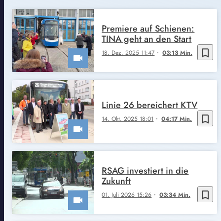
Premiere auf Schienen:
TINA geht an den Start
bookmark_border
18. Dez. 2025 11:47
03:13 Min.
Linie 26 bereichert KTV
bookmark_border
14. Okt. 2025 18:01
04:17 Min.
RSAG investiert in die
Zukunft
bookmark_border
01. Juli 2026 15:26
03:34 Min.