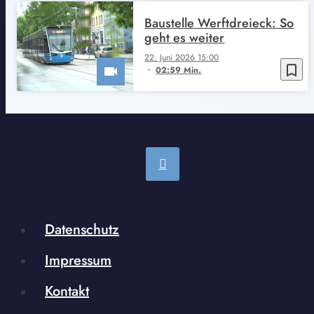
Baustelle Werftdreieck: So
geht es weiter
22. Juni 2026 15:00
bookmark_border
02:59 Min.
Datenschutz
Impressum
Kontakt