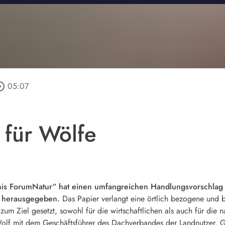
e_outline
05:07
für Wölfe
s ForumNatur“ hat einen umfangreichen Handlungsvorschlag f
d herausgegeben.
Das Papier verlangt eine örtlich bezogene und 
 zum Ziel gesetzt, sowohl für die wirtschaftlichen als auch für di
Wolf mit dem Geschäftsführer des Dachverbandes der Landnutzer, 