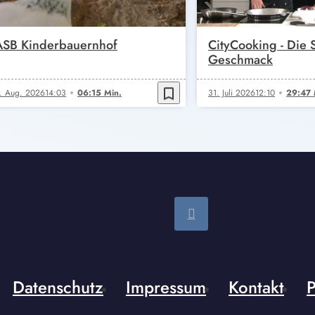
ASB Kinderbauernhof
CityCooking - Die
Geschmack
bookmark_border
. Aug. 2026
14:03
06:15 Min.
31. Juli 2026
12:10
29:47 
Datenschutz
Impressum
Kontakt
P