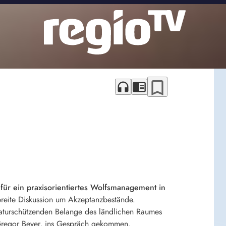
bookmark_border
headphones
chrome_reader_mode
ür ein praxisorientiertes Wolfsmanagement in
breite Diskussion um Akzeptanzbestände.
e naturschützenden Belange des ländlichen Raumes
Gregor Beyer, ins Gespräch gekommen.