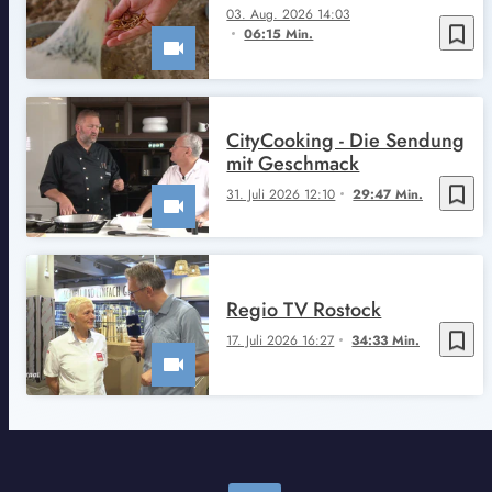
03. Aug. 2026 14:03
bookmark_border
06:15 Min.
CityCooking - Die Sendung
mit Geschmack
bookmark_border
31. Juli 2026 12:10
29:47 Min.
Regio TV Rostock
bookmark_border
17. Juli 2026 16:27
34:33 Min.