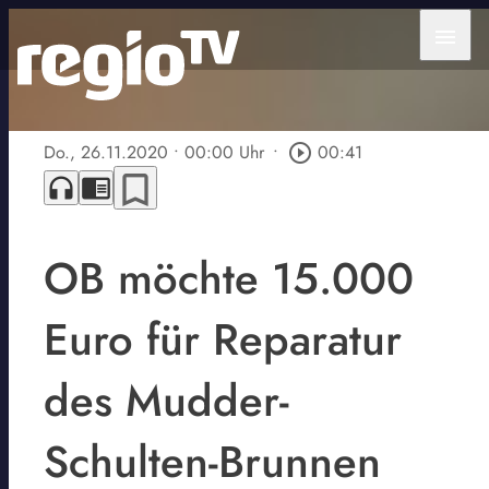
menu
Do., 26.11.2020
• 00:00 Uhr
•
play_circle_outline
00:41
bookmark_border
headphones
chrome_reader_mode
OB möchte 15.000
Euro für Reparatur
des Mudder-
Schulten-Brunnen