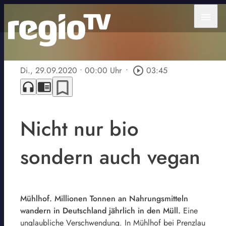
menu
Di., 29.09.2020
• 00:00 Uhr
•
play_circle_outline
03:45
bookmark_border
headphones
chrome_reader_mode
Nicht nur bio
sondern auch vegan
Mühlhof. Millionen Tonnen an Nahrungsmitteln
wandern in Deutschland jährlich in den Müll.
Eine
unglaubliche Verschwendung. In Mühlhof bei Prenzlau