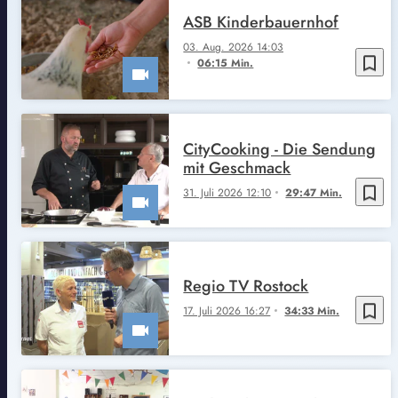
ASB Kinderbauernhof
03. Aug. 2026 14:03
bookmark_border
06:15 Min.
CityCooking - Die Sendung
mit Geschmack
bookmark_border
31. Juli 2026 12:10
29:47 Min.
Regio TV Rostock
bookmark_border
17. Juli 2026 16:27
34:33 Min.