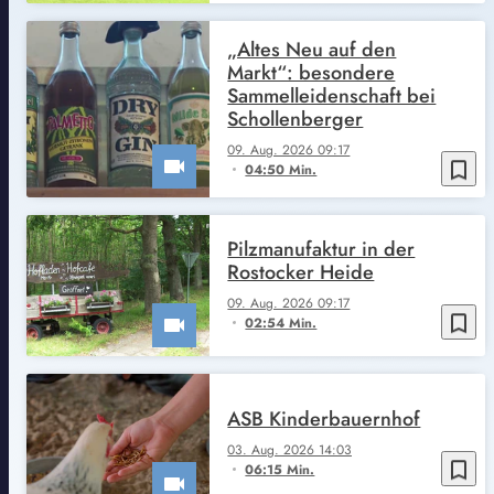
„Altes Neu auf den
Markt“: besondere
Sammelleidenschaft bei
Schollenberger
09. Aug. 2026 09:17
bookmark_border
04:50 Min.
Pilzmanufaktur in der
Rostocker Heide
09. Aug. 2026 09:17
bookmark_border
02:54 Min.
ASB Kinderbauernhof
03. Aug. 2026 14:03
bookmark_border
06:15 Min.