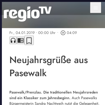
menu
Fr., 04.01.2019
• 00:00 Uhr
•
play_circle_outline
04:09
bookmark_border
headphones
chrome_reader_mode
Neujahrsgrüße aus
Pasewalk
Pasewalk/Prenzlau. Die traditionellen Neujahrsreden
sind ein Klassiker zum Jahresbeginn.
Auch Pasewalks
Bürgermeisterin Sandra Nachtweih nutzt die Gelegenheit,