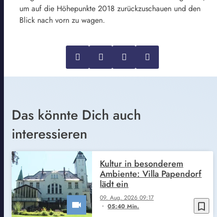
um auf die Höhepunkte 2018 zurückzuschauen und den
Blick nach vorn zu wagen.
Das könnte Dich auch
interessieren
Kultur in besonderem
Ambiente: Villa Papendorf
lädt ein
09. Aug. 2026 09:17
bookmark_border
05:40 Min.