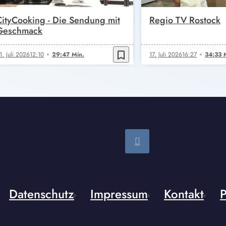
CityCooking - Die Sendung mit
Regio TV Rostock
Geschmack
bookmark_border
1. Juli 2026
12:10
29:47 Min.
17. Juli 2026
16:27
34:33 
Datenschutz
Impressum
Kontakt
P