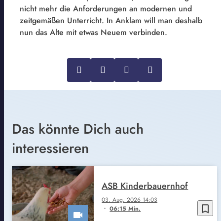
nicht mehr die Anforderungen an modernen und
zeitgemäßen Unterricht. In Anklam will man deshalb
nun das Alte mit etwas Neuem verbinden.
Das könnte Dich auch
interessieren
ASB Kinderbauernhof
03. Aug. 2026 14:03
bookmark_border
06:15 Min.