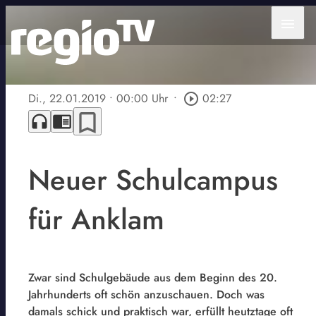
menu
Di., 22.01.2019
• 00:00 Uhr
•
play_circle_outline
02:27
bookmark_border
headphones
chrome_reader_mode
Neuer Schulcampus
für Anklam
Zwar sind Schulgebäude aus dem Beginn des 20.
Jahrhunderts oft schön anzuschauen. Doch was
damals schick und praktisch war, erfüllt heutztage oft