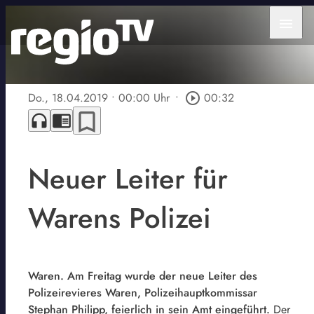
menu
Do., 18.04.2019
• 00:00 Uhr
•
play_circle_outline
00:32
bookmark_border
headphones
chrome_reader_mode
Neuer Leiter für
Warens Polizei
Waren. Am Freitag wurde der neue Leiter des
Polizeirevieres Waren, Polizeihauptkommissar
Stephan Philipp, feierlich in sein Amt eingeführt.
Der