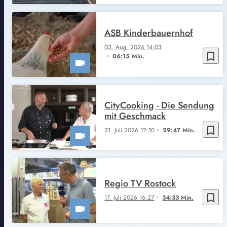
ASB Kinderbauernhof
03. Aug. 2026 14:03
bookmark_border
06:15 Min.
CityCooking - Die Sendung
mit Geschmack
bookmark_border
31. Juli 2026 12:10
29:47 Min.
Regio TV Rostock
bookmark_border
17. Juli 2026 16:27
34:33 Min.