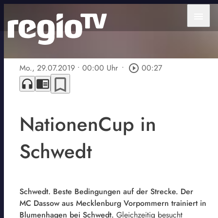
menu
Mo., 29.07.2019
• 00:00 Uhr
•
play_circle_outline
00:27
bookmark_border
headphones
chrome_reader_mode
NationenCup in
Schwedt
Schwedt. Beste Bedingungen auf der Strecke. Der
MC Dassow aus Mecklenburg Vorpommern trainiert in
Blumenhagen bei Schwedt.
Gleichzeitig besucht