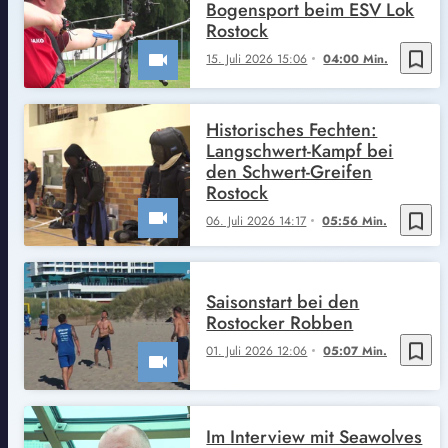
Bogensport beim ESV Lok
Rostock
bookmark_border
15. Juli 2026 15:06
04:00 Min.
Historisches Fechten:
Langschwert-Kampf bei
den Schwert-Greifen
Rostock
bookmark_border
06. Juli 2026 14:17
05:56 Min.
Saisonstart bei den
Rostocker Robben
bookmark_border
01. Juli 2026 12:06
05:07 Min.
Im Interview mit Seawolves