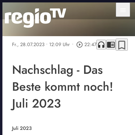
menu
bookmark_border
headphones
chrome_reader_mode
Fr., 28.07.2023
• 12:09 Uhr
•
play_circle_outline
22:47
Nachschlag - Das
Beste kommt noch!
Juli 2023
Juli 2023