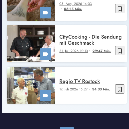
03. Aug. 2026 14:03
bookmark_border
06:15 Min.
CityCooking - Die Sendung
mit Geschmack
bookmark_border
31. Juli 2026 12:10
29:47 Min.
Regio TV Rostock
bookmark_border
17. Juli 2026 16:27
34:33 Min.