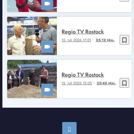
Regio TV Rostock
bookmark_border
15. Juli 2026 17:01
25:12 Min.
Regio TV Rostock
bookmark_border
15. Juli 2026 12:05
23:45 Min.