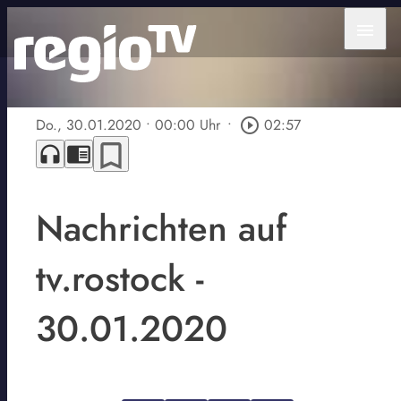
menu
Do., 30.01.2020
• 00:00 Uhr
•
play_circle_outline
02:57
bookmark_border
headphones
chrome_reader_mode
Nachrichten auf
tv.rostock -
30.01.2020