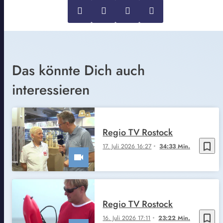
Das könnte Dich auch
interessieren
Regio TV Rostock
bookmark_border
17. Juli 2026 16:27
34:33 Min.
Regio TV Rostock
bookmark_border
16. Juli 2026 17:11
23:22 Min.