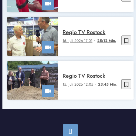
Regio TV Rostock
bookmark_border
15. Juli 2026 17:01
25:12 Min.
Regio TV Rostock
bookmark_border
15. Juli 2026 12:05
23:45 Min.