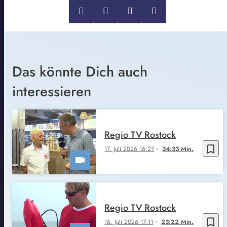
Das könnte Dich auch
interessieren
Regio TV Rostock
bookmark_border
17. Juli 2026 16:27
34:33 Min.
Regio TV Rostock
bookmark_border
16. Juli 2026 17:11
23:22 Min.