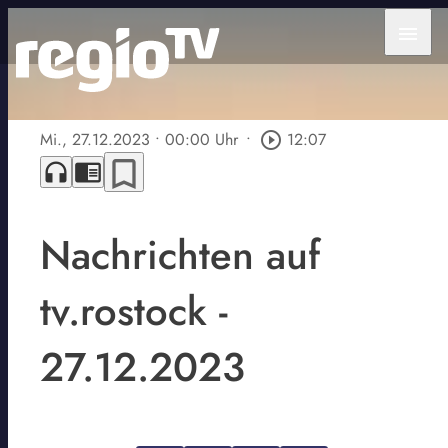
menu
Mi., 27.12.2023
• 00:00 Uhr
•
play_circle_outline
12:07
bookmark_border
headphones
chrome_reader_mode
Nachrichten auf
tv.rostock -
27.12.2023