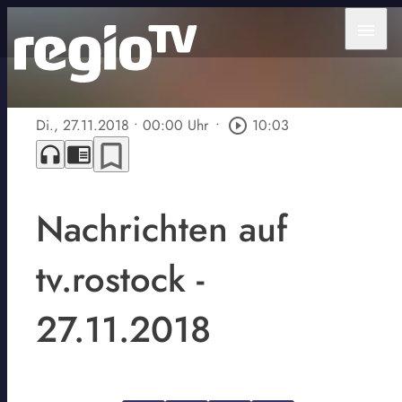
menu
Di., 27.11.2018
• 00:00 Uhr
•
play_circle_outline
10:03
bookmark_border
headphones
chrome_reader_mode
Nachrichten auf
tv.rostock -
27.11.2018