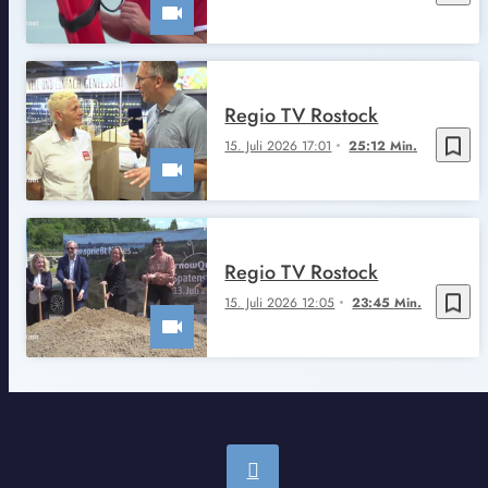
Regio TV Rostock
bookmark_border
15. Juli 2026 17:01
25:12 Min.
Regio TV Rostock
bookmark_border
15. Juli 2026 12:05
23:45 Min.