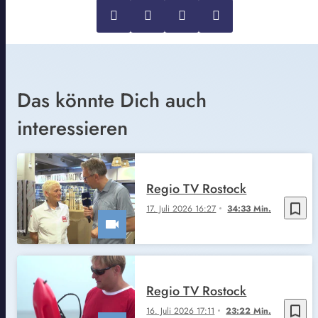
Das könnte Dich auch
interessieren
Regio TV Rostock
bookmark_border
17. Juli 2026 16:27
34:33 Min.
Regio TV Rostock
bookmark_border
16. Juli 2026 17:11
23:22 Min.