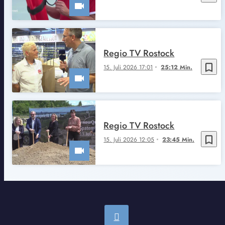
Regio TV Rostock
bookmark_border
15. Juli 2026 17:01
25:12 Min.
Regio TV Rostock
bookmark_border
15. Juli 2026 12:05
23:45 Min.