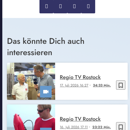
Das könnte Dich auch
interessieren
Regio TV Rostock
bookmark_border
17. Juli 2026 16:27
34:33 Min.
Regio TV Rostock
bookmark_border
16. Juli 2026 17:11
23:22 Min.