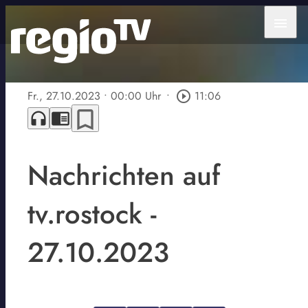
menu
Fr., 27.10.2023
• 00:00 Uhr
•
play_circle_outline
11:06
bookmark_border
headphones
chrome_reader_mode
Nachrichten auf
tv.rostock -
27.10.2023