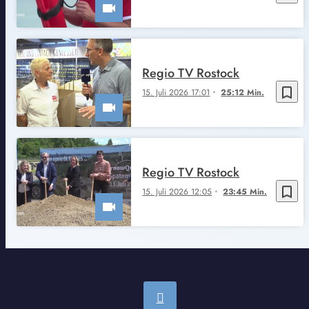
Regio TV Rostock
bookmark_border
15. Juli 2026 17:01
25:12 Min.
Regio TV Rostock
bookmark_border
15. Juli 2026 12:05
23:45 Min.