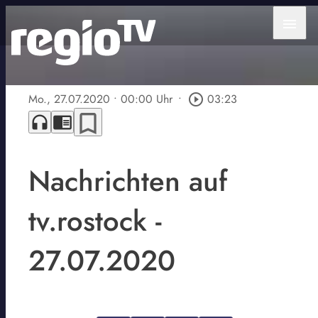
menu
Mo., 27.07.2020
• 00:00 Uhr
•
play_circle_outline
03:23
bookmark_border
headphones
chrome_reader_mode
Nachrichten auf
tv.rostock -
27.07.2020