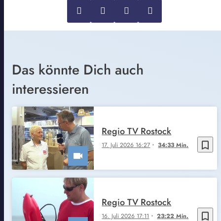
Das könnte Dich auch
interessieren
Regio TV Rostock
bookmark_border
17. Juli 2026 16:27
34:33 Min.
Regio TV Rostock
bookmark_border
16. Juli 2026 17:11
23:22 Min.