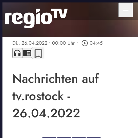
menu
Di., 26.04.2022
• 00:00 Uhr
•
play_circle_outline
04:45
bookmark_border
headphones
chrome_reader_mode
Nachrichten auf
tv.rostock -
26.04.2022