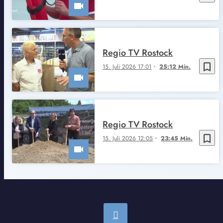
Regio TV Rostock
bookmark_border
15. Juli 2026 17:01
25:12 Min.
Regio TV Rostock
bookmark_border
15. Juli 2026 12:05
23:45 Min.