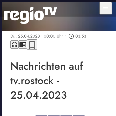
menu
Di., 25.04.2023
• 00:00 Uhr
•
play_circle_outline
03:53
bookmark_border
headphones
chrome_reader_mode
Nachrichten auf
tv.rostock -
25.04.2023