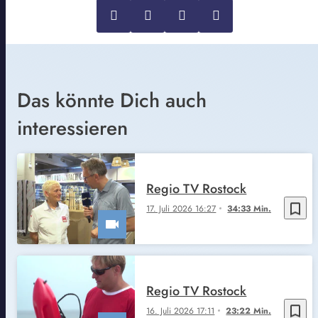
Das könnte Dich auch
interessieren
Regio TV Rostock
bookmark_border
17. Juli 2026 16:27
34:33 Min.
Regio TV Rostock
bookmark_border
16. Juli 2026 17:11
23:22 Min.